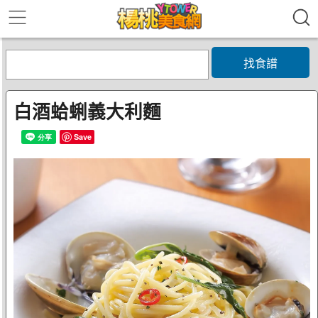
找食譜
白酒蛤蜊義大利麵
Save