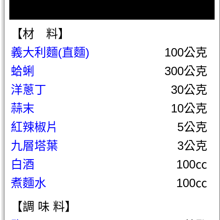
【材 料】
義大利麵(直麵)
100公克
蛤蜊
300公克
洋蔥丁
30公克
蒜末
10公克
紅辣椒片
5公克
九層塔葉
3公克
白酒
100㏄
煮麵水
100㏄
【調 味 料】