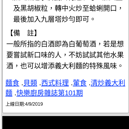
及黑胡椒粒，轉中火炒至蛤蜊開口，
最後加入九層塔炒勻即可。
【備 註】
一般所指的白酒即為白葡萄酒，若是想
要嘗試新口味的人，不妨試試其他水果
酒，也可以增添義大利麵的特殊風味。
麵食
.
貝類
.
西式料理
.
葷食
.
清炒義大利
麵
.
快樂廚房雜誌第101期
上線日期:
4/9/2019