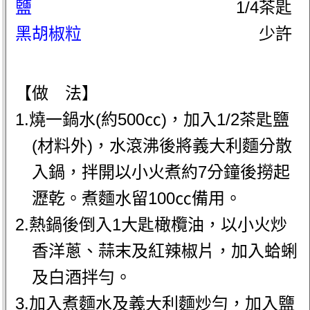
鹽
1/4茶匙
黑胡椒粒
少許
【做 法】
1.燒一鍋水(約500㏄)，加入1/2茶匙鹽
(材料外)，水滾沸後將義大利麵分散
入鍋，拌開以小火煮約7分鐘後撈起
瀝乾。煮麵水留100㏄備用。
2.熱鍋後倒入1大匙橄欖油，以小火炒
香洋蔥、蒜末及紅辣椒片，加入蛤蜊
及白酒拌勻。
3.加入煮麵水及義大利麵炒勻，加入鹽