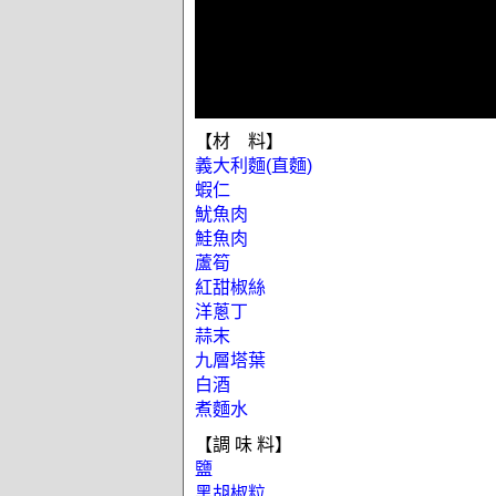
【材 料】
義大利麵(直麵)
蝦仁
魷魚肉
鮭魚肉
蘆筍
紅甜椒絲
洋蔥丁
蒜末
九層塔葉
白酒
煮麵水
【調 味 料】
鹽
黑胡椒粒