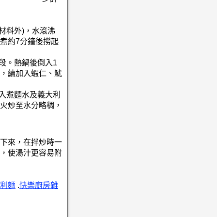
鹽(材料外)，水滾沸
煮約7分鐘後撈起
段。熱鍋後倒入1
，續加入蝦仁、魷
加入煮麵水及義大利
火炒至水分略稠，
下來，在拌炒時一
，使湯汁更容易附
利麵
.
快樂廚房雜