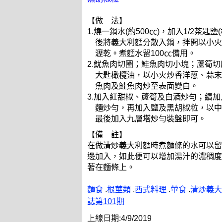
【做 法】
1.燒一鍋水(約500㏄)，加入1/2茶匙
後將義大利麵分散入鍋，拌開以小火
瀝乾。煮麵水留100㏄備用。
2.魷魚肉切圈；鮭魚肉切小塊；蘆筍切
大匙橄欖油，以小火炒香洋蔥、蒜末
魚肉及鮭魚肉炒至表面變白。
3.加入紅甜椒、蘆筍及白酒炒勻；續
麵炒勻，再加入鹽及黑胡椒粒，以中
最後加入九層塔炒勻裝盤即可。
【備 註】
在做清炒義大利麵時煮麵條的水可以留
邊加入，如此便可以增加湯汁的濃稠度
著在麵條上。
麵食
.
根莖類
.
西式料理
.
葷食
.
清炒義大
誌第101期
上線日期:
4/9/2019