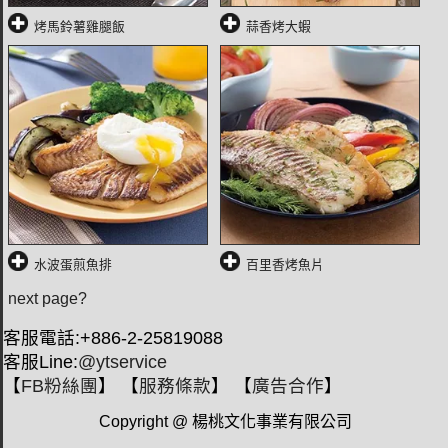
烤馬鈴薯雞腿飯
蒜香烤大蝦
水波蛋煎魚排
百里香烤魚片
next page?
客服電話:+886-2-25819088
客服Line:
@ytservice
【
FB粉絲團
】 【
服務條款
】 【
廣告合作
】
Copyright @ 楊桃文化事業有限公司