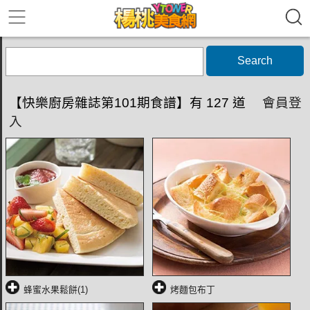
Search
【快樂廚房雜誌第101期食譜】有 127 道
會員登
入
蜂蜜水果鬆餅(1)
烤麵包布丁