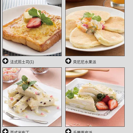
法式煎土司(1)
貝尼尼水果派
英式米布丁
千層蛋皮派