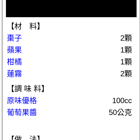
【材 料】
棗子
2顆
蘋果
1顆
柑橘
1顆
蓮霧
2顆
【調 味 料】
原味優格
100cc
葡萄果醬
50公克
【做 法】