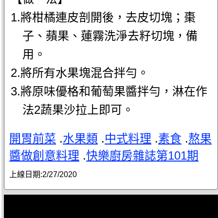
1.將柑橘連皮剖開後，去皮切塊；棗
子、蘋果、蓮霧洗淨去籽切塊，備
用。
2.將所有水果塊混合拌勻。
3.將原味優格和葡萄果醬拌勻，淋在作
法2蔬果沙拉上即可。
開胃前菜
.
水果類
.
中式料理
.
素食
.
熬果
醬做創意料理
.
快樂廚房雜誌第101期
上線日期:
2/27/2020