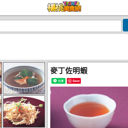
麥丁佐明蝦
Save