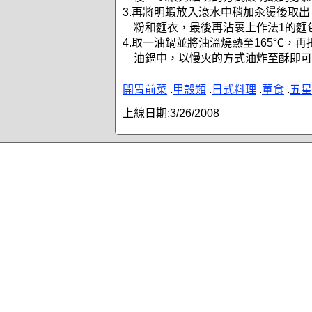
3.再將明蝦放入滾水中稍加汆燙後取
粉和麵衣，最後再沾裹上作法1的麵
4.取一油鍋並將油溫燒熱至165℃，
油鍋中，以慢火的方式油炸至酥即可
開胃前菜
.
甲殼類
.
日式料理
.
葷食
.
五星
上線日期:
3/26/2008