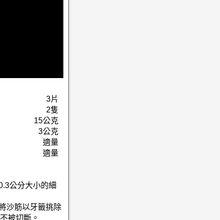
3片
2隻
15公克
3公克
適量
適量
0.3公分大小的細
再將沙筋以牙籤挑除
不被切斷。