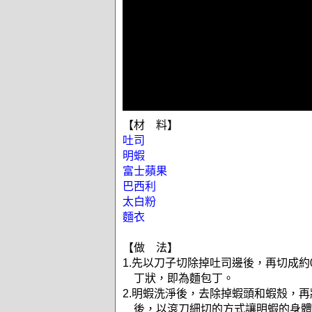
【材 料】
吐司
明蝦
富士蘋果
巴西利
太白粉
麵衣
【做 法】
1.先以刀子切除掉吐司邊後，再切成約
丁狀，即為麵包丁。
2.明蝦洗淨後，去除掉蝦頭和蝦殼，
後，以滾刀細切的方式讓明蝦的身體