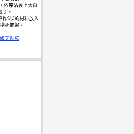
出，依序沾裹上太白
包丁。
再把作法3的材料放入
撈起擺盤。
級天麩羅