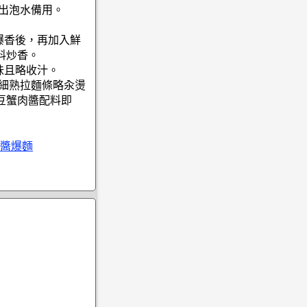
撈出泡水備用。
爆香後，再加入鮮
料炒香。
味且略收汁。
入細熟拉麵條略汆燙
豆蟹肉醬配料即
醬爆麵