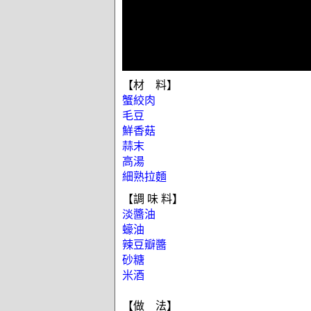
【材 料】
蟹絞肉
毛豆
鮮香菇
蒜末
高湯
細熟拉麵
【調 味 料】
淡醬油
蠔油
辣豆瓣醬
砂糖
米酒
【做 法】