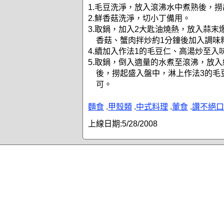
1.毛豆洗淨，放入滾沸水中煮熟後，
2.鮮香菇洗淨，切小丁備用。
3.取鍋，加入2大匙油燒熱，放入蒜末
香菇、蟹肉拌炒約1分鐘後加入調味
4.續加入作法1的毛豆仁、高湯炒至入
5.取鍋，倒入適量的水煮至滾沸，放
後，撈起盛入盤中，淋上作法3的毛
可。
麵食
.
甲殼類
.
中式料理
.
葷食
.
讚不絕口
上線日期:
5/28/2008