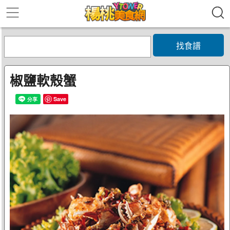
找食譜
椒鹽軟殼蟹
Save