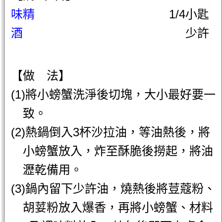
味精
1/4小匙
酒
少許
【做 法】
(1)將小螃蟹洗淨後切塊，大小最好要一
致。
(2)熱鍋倒入3杯沙拉油，等油熱後，將
小螃蟹放入，炸至酥脆後撈起，將油
瀝乾備用。
(3)鍋內留下少許油，燒熱後將荳蔻粉、
胡荽粉放入爆香，再將小螃蟹、材料