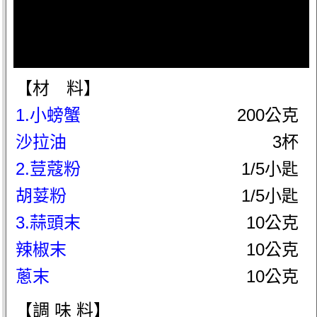
【材 料】
1.小螃蟹
200公克
沙拉油
3杯
2.荳蔻粉
1/5小匙
胡荽粉
1/5小匙
3.蒜頭末
10公克
辣椒末
10公克
蔥末
10公克
【調 味 料】