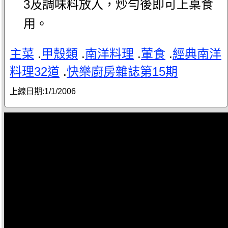
3及調味料放入，炒勻後即可上桌食
用。
主菜
.
甲殼類
.
南洋料理
.
葷食
.
經典南洋
料理32道
.
快樂廚房雜誌第15期
上線日期:
1/1/2006