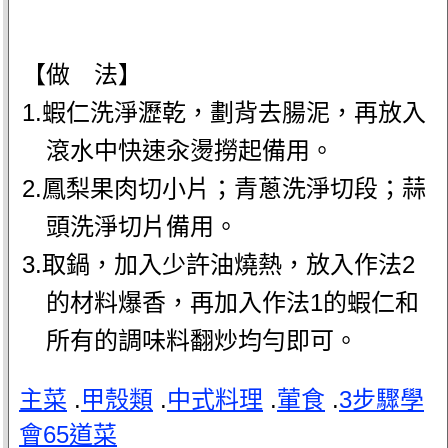
【做 法】
1.蝦仁洗淨瀝乾，劃背去腸泥，再放入
滾水中快速汆燙撈起備用。
2.鳳梨果肉切小片；青蔥洗淨切段；蒜
頭洗淨切片備用。
3.取鍋，加入少許油燒熱，放入作法2
的材料爆香，再加入作法1的蝦仁和
所有的調味料翻炒均勻即可。
主菜
.
甲殼類
.
中式料理
.
葷食
.
3步驟學
會65道菜