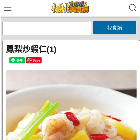
找食譜
鳳梨炒蝦仁(1)
Save