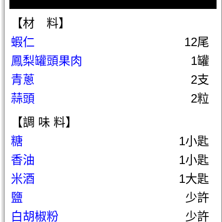
【材 料】
蝦仁
12尾
鳳梨罐頭果肉
1罐
青蔥
2支
蒜頭
2粒
【調 味 料】
糖
1小匙
香油
1小匙
米酒
1大匙
鹽
少許
白胡椒粉
少許