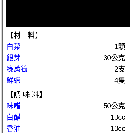
【材 料】
白菜
1顆
銀芽
30公克
綠蘆筍
2支
鮮蝦
4隻
【調 味 料】
味噌
50公克
白醋
10cc
香油
10cc