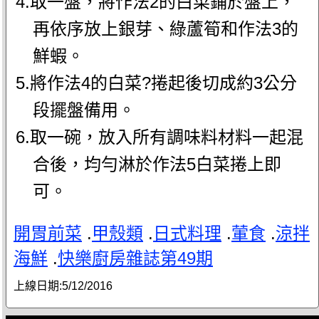
4.取一盤，將作法2的白菜鋪於盤上，
再依序放上銀芽、綠蘆筍和作法3的
鮮蝦。
5.將作法4的白菜?捲起後切成約3公分
段擺盤備用。
6.取一碗，放入所有調味料材料一起混
合後，均勻淋於作法5白菜捲上即
可。
開胃前菜
.
甲殼類
.
日式料理
.
葷食
.
涼拌
海鮮
.
快樂廚房雜誌第49期
上線日期:
5/12/2016