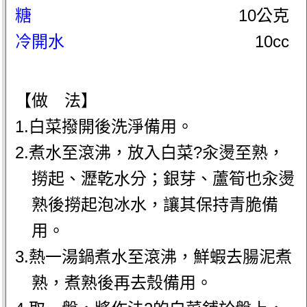
糖
10公克
冷開水
10cc
【做 法】
1.白菜撥開後洗淨備用。
2.煮水至滾沸，放入白菜?汆燙至熟，
撈起、瀝乾水分；銀芽、蘆筍也汆燙
熟後撈起泡冰水，讓其保持青脆備
用。
3.熱一湯鍋煮水至滾沸，鮮蝦去腸泥煮
熟，煮熟後再去殼備用。