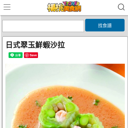
找食譜
日式翠玉鮮蝦沙拉
Save