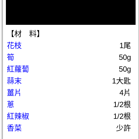
【材 料】
花枝
1尾
筍
50g
紅蘿蔔
50g
蒜末
1大匙
薑片
4片
蔥
1/2根
紅辣椒
1/2根
香菜
少許