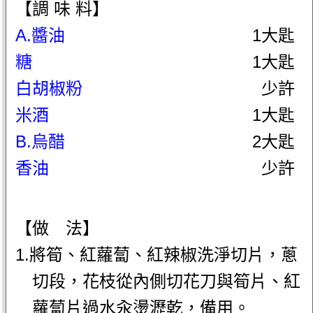
【調 味 料】
A.醬油
1大匙
糖
1大匙
白胡椒粉
少許
米酒
1大匙
B.烏醋
2大匙
香油
少許
【做 法】
1.將筍、紅蘿蔔、紅辣椒洗淨切片，蔥
切段，花枝從內側切花刀與筍片、紅
蘿蔔片過水汆燙瀝乾，備用。