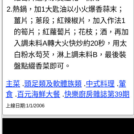
2.熱鍋，加1大匙油以小火爆香蒜末；
薑片；蔥段；紅辣椒片，加入作法1
的筍片；紅蘿蔔片；花枝；酒，再加
入調未料A轉大火快炒約20秒，用太
白粉水芶芡，淋上調未料B，最後裝
盤點綴香菜即可。
主菜
.
頭足類及軟體族類
.
中式料理
.
葷
食
.
百元海鮮大餐
.
快樂廚房雜誌第39期
上線日期:
1/1/2006