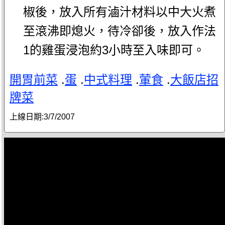
椒後，放入所有滷汁材料以中大火煮
至滾沸即熄火，待冷卻後，放入作法
1的雞蛋浸泡約3小時至入味即可。
開胃前菜
.
蛋
.
中式料理
.
葷食
.
大飯店招
牌菜
上線日期:
3/7/2007