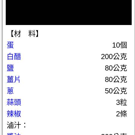
【材 料】
蛋
10個
白醋
200公克
鹽
80公克
薑片
80公克
蔥
50公克
蒜頭
3粒
辣椒
2條
滷汁：