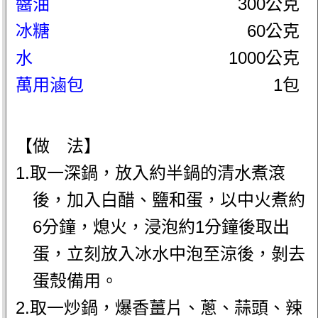
醬油
300公克
冰糖
60公克
水
1000公克
萬用滷包
1包
【做 法】
1.取一深鍋，放入約半鍋的清水煮滾
後，加入白醋、鹽和蛋，以中火煮約
6分鐘，熄火，浸泡約1分鐘後取出
蛋，立刻放入冰水中泡至涼後，剝去
蛋殼備用。
2.取一炒鍋，爆香薑片、蔥、蒜頭、辣