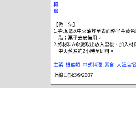
糖
鹽
【做 法】
1.芋頭塊以中火油炸至表面略呈金黃
脂；栗子去皮備用。
2.將材料A汆燙取出放入盅後，加入材
中火蒸煮約2小時至即可。
主菜
.
根莖類
.
中式料理
.
素食
.
大飯店招
上線日期:
3/9/2007