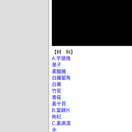
【材 料】
A.芋頭塊
栗子
素麵腸
白蘿蔔角
白果
竹笙
香菇
素干貝
B.當歸片
枸杞
C.素高湯
水