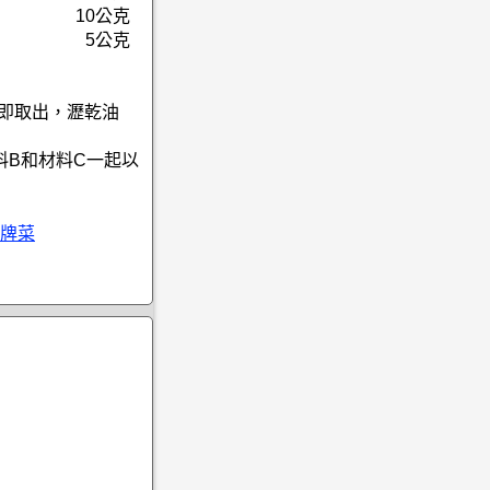
10公克
5公克
色即取出，瀝乾油
料B和材料C一起以
牌菜