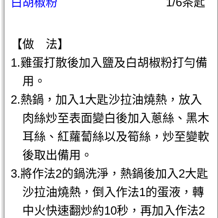
白胡椒粉
1/6茶匙
【做 法】
1.雞蛋打散後加入鹽及白胡椒粉打勻備
用。
2.熱鍋，加入1大匙沙拉油燒熱，放入
肉絲炒至表面變白後加入蔥絲、黑木
耳絲、紅蘿蔔絲以及筍絲，炒至變軟
後取出備用。
3.將作法2的鍋洗淨，熱鍋後加入2大匙
沙拉油燒熱，倒入作法1的蛋液，轉
中火快速翻炒約10秒，再加入作法2