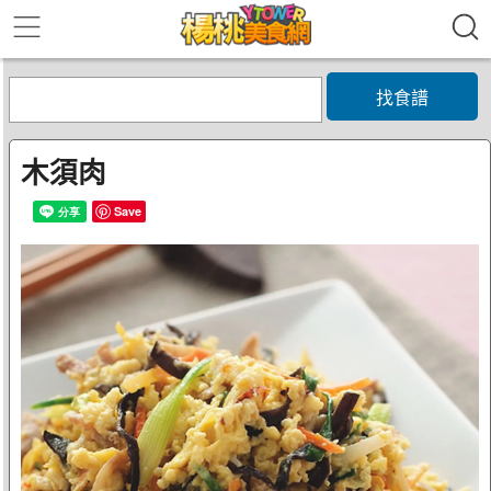
找食譜
木須肉
Save