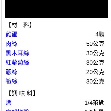
【材 料】
雞蛋
4顆
肉絲
50公克
黑木耳絲
30公克
紅蘿蔔絲
30公克
蔥絲
20公克
筍絲
30公克
【調 味 料】
鹽
1/4茶匙