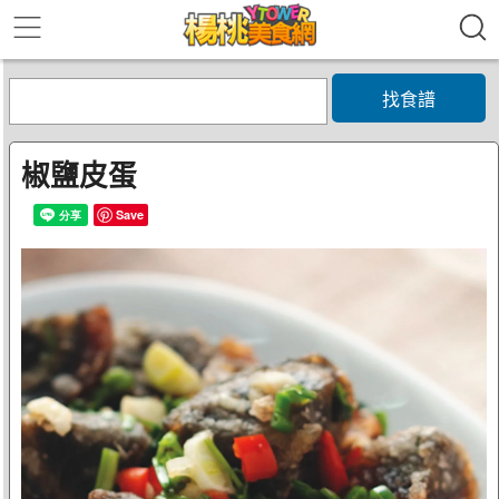
找食譜
椒鹽皮蛋
Save