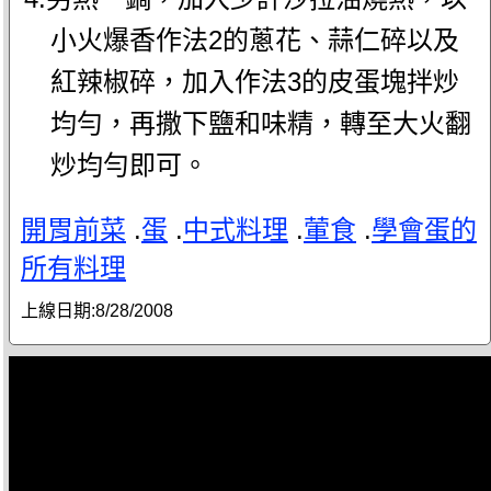
小火爆香作法2的蔥花、蒜仁碎以及
紅辣椒碎，加入作法3的皮蛋塊拌炒
均勻，再撒下鹽和味精，轉至大火翻
炒均勻即可。
開胃前菜
.
蛋
.
中式料理
.
葷食
.
學會蛋的
所有料理
上線日期:
8/28/2008