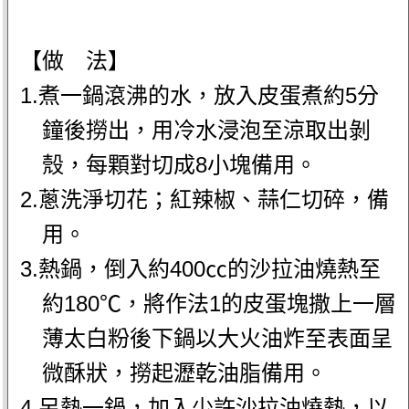
【做 法】
1.煮一鍋滾沸的水，放入皮蛋煮約5分
鐘後撈出，用冷水浸泡至涼取出剝
殼，每顆對切成8小塊備用。
2.蔥洗淨切花；紅辣椒、蒜仁切碎，備
用。
3.熱鍋，倒入約400㏄的沙拉油燒熱至
約180℃，將作法1的皮蛋塊撒上一層
薄太白粉後下鍋以大火油炸至表面呈
微酥狀，撈起瀝乾油脂備用。
4.另熱一鍋，加入少許沙拉油燒熱，以