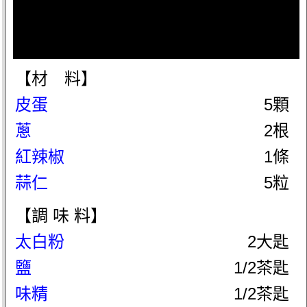
【材 料】
皮蛋
5顆
蔥
2根
紅辣椒
1條
蒜仁
5粒
【調 味 料】
太白粉
2大匙
鹽
1/2茶匙
味精
1/2茶匙