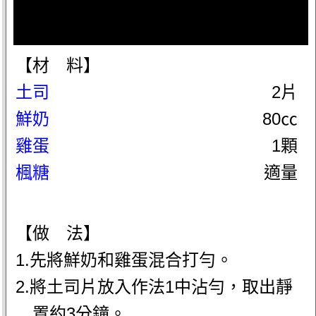
【材 料】
土司
2片
鮮奶
80㏄
雞蛋
1顆
楓糖
適量
【做 法】
1.先將鮮奶和雞蛋混合打勻。
2.將土司片放入作法1中沾勻，取出靜
置約3分鐘。