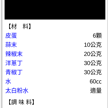
【材 料】
皮蛋
6顆
蒜末
10公克
辣椒末
20公克
洋蔥丁
30公克
青椒丁
30公克
水
60㏄
太白粉水
適量
【調 味 料】