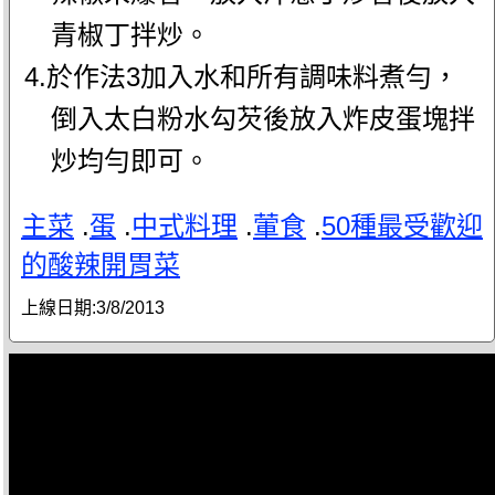
青椒丁拌炒。
4.於作法3加入水和所有調味料煮勻，
倒入太白粉水勾芡後放入炸皮蛋塊拌
炒均勻即可。
主菜
.
蛋
.
中式料理
.
葷食
.
50種最受歡迎
的酸辣開胃菜
上線日期:
3/8/2013