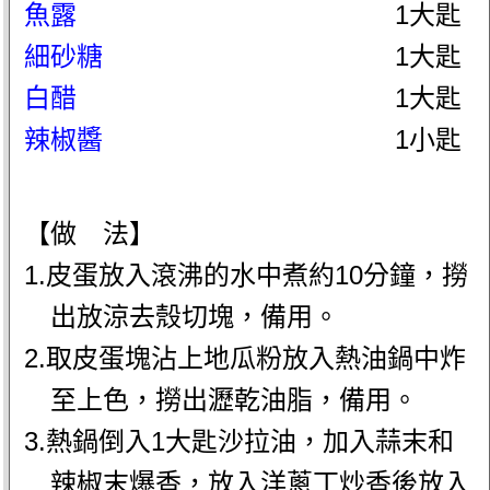
魚露
1大匙
細砂糖
1大匙
白醋
1大匙
辣椒醬
1小匙
【做 法】
1.皮蛋放入滾沸的水中煮約10分鐘，撈
出放涼去殼切塊，備用。
2.取皮蛋塊沾上地瓜粉放入熱油鍋中炸
至上色，撈出瀝乾油脂，備用。
3.熱鍋倒入1大匙沙拉油，加入蒜末和
辣椒末爆香，放入洋蔥丁炒香後放入