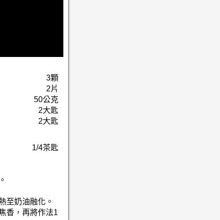
3顆
2片
50公克
2大匙
2大匙
1/4茶匙
。
加熱至奶油融化。
焦香，再將作法1