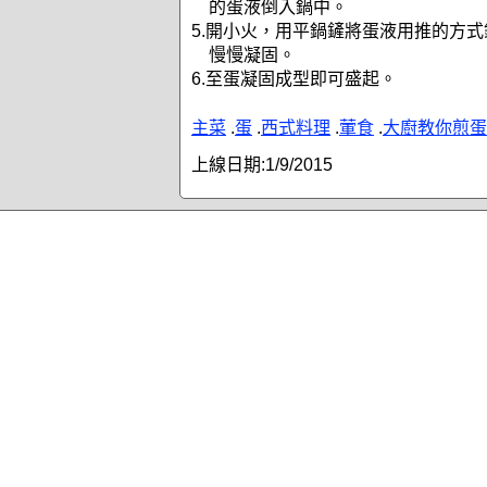
的蛋液倒入鍋中。
5.開小火，用平鍋鏟將蛋液用推的方
慢慢凝固。
6.至蛋凝固成型即可盛起。
主菜
.
蛋
.
西式料理
.
葷食
.
大廚教你煎蛋
上線日期:
1/9/2015