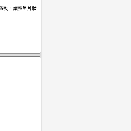
式鏟動，讓蛋呈片狀