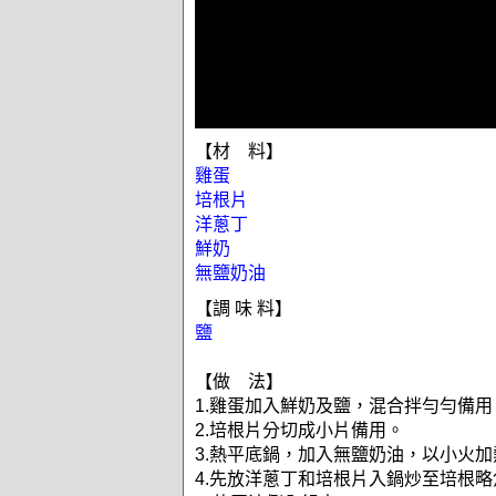
【材 料】
雞蛋
培根片
洋蔥丁
鮮奶
無鹽奶油
【調 味 料】
鹽
【做 法】
1.雞蛋加入鮮奶及鹽，混合拌勻勻備用
2.培根片分切成小片備用。
3.熱平底鍋，加入無鹽奶油，以小火
4.先放洋蔥丁和培根片入鍋炒至培根略