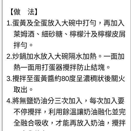
【做 法】
1.蛋黃及全蛋放入大碗中打勻，再加入
萊姆酒、細砂糖、檸檬汁及檸檬皮屑
拌勻。
2.炒鍋加水放入大碗隔水加熱。一面加
熱一面用打蛋器攪拌防止結塊。
3.攪拌至蛋黃醬約80度呈濃稠狀後關火
取出。
4.將無鹽奶油分三次加入，每次加入要
不停攪拌，利用餘溫讓奶油融化並完
全融合吸收，才能再放入奶油，攪拌