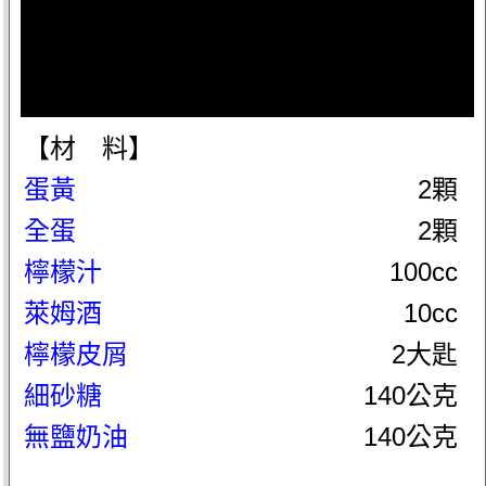
【材 料】
蛋黃
2顆
全蛋
2顆
檸檬汁
100cc
萊姆酒
10cc
檸檬皮屑
2大匙
細砂糖
140公克
無鹽奶油
140公克