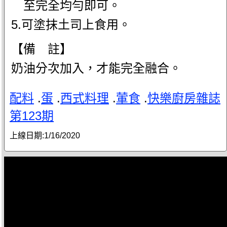
至完全均勻即可。
5.可塗抹土司上食用。
【備 註】
奶油分次加入，才能完全融合。
配料
.
蛋
.
西式料理
.
葷食
.
快樂廚房雜誌
第123期
上線日期:
1/16/2020