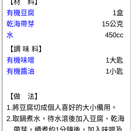
【材 料】
有機豆腐
1盒
乾海帶芽
15公克
水
450cc
【調 味 料】
有機味噌
1大匙
有機醬油
1小匙
【做 法】
1.將豆腐切成個人喜好的大小備用。
2.取鍋煮水，待水滾後加入豆腐、乾海
帶芽，續煮約1分鐘後，加入味噌及