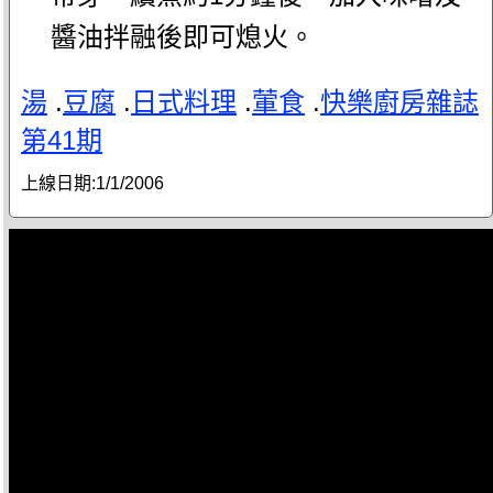
醬油拌融後即可熄火。
湯
.
豆腐
.
日式料理
.
葷食
.
快樂廚房雜誌
第41期
上線日期:
1/1/2006