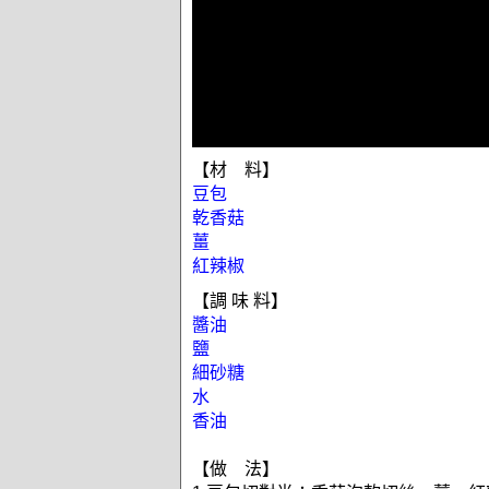
【材 料】
豆包
乾香菇
薑
紅辣椒
【調 味 料】
醬油
鹽
細砂糖
水
香油
【做 法】