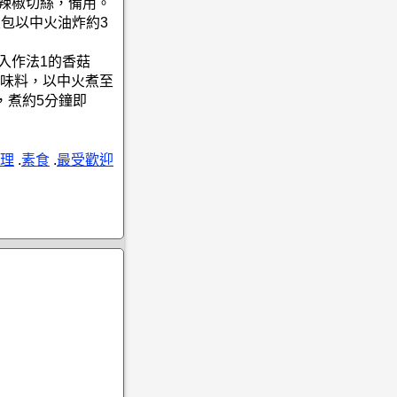
紅辣椒切絲，備用。
豆包以中火油炸約3
入作法1的香菇
味料，以中火煮至
，煮約5分鐘即
理
.
素食
.
最受歡迎