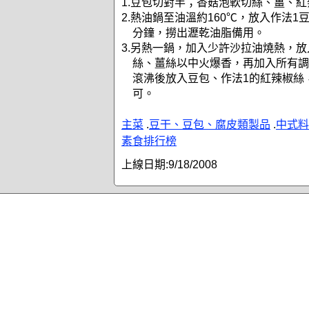
1.豆包切對半；香菇泡軟切絲、薑、
2.熱油鍋至油溫約160℃，放入作法1
分鐘，撈出瀝乾油脂備用。
3.另熱一鍋，加入少許沙拉油燒熱，放
絲、薑絲以中火爆香，再加入所有調
滾沸後放入豆包、作法1的紅辣椒絲
可。
主菜
.
豆干、豆包、腐皮類製品
.
中式料
素食排行榜
上線日期:
9/18/2008