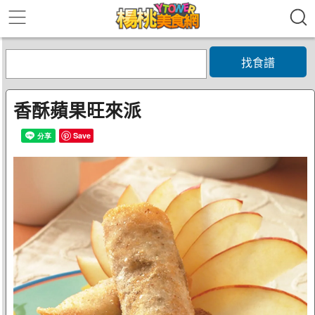
找食譜
香酥蘋果旺來派
Save