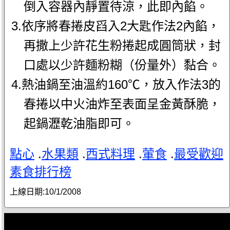
倒入容器內靜置待涼，此即內餡。
3.依序將春捲皮舀入2大匙作法2內餡，
再撒上少許花生粉捲起成圓筒狀，封
口處以少許麵粉糊（份量外）黏合。
4.熱油鍋至油溫約160℃，放入作法3的
春捲以中火油炸至表面呈金黃酥脆，
起鍋瀝乾油脂即可。
點心
.
水果類
.
西式料理
.
葷食
.
最受歡迎
素食排行榜
上線日期:
10/1/2008