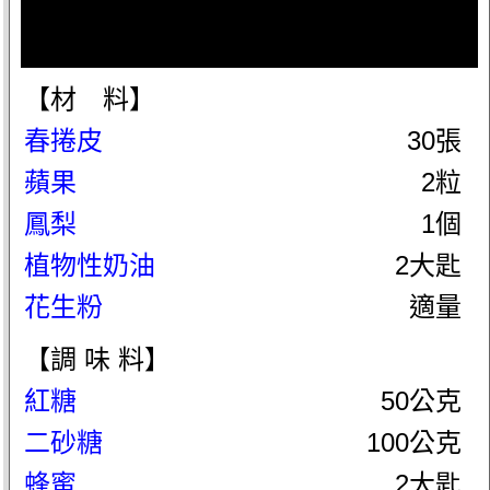
【材 料】
春捲皮
30張
蘋果
2粒
鳳梨
1個
植物性奶油
2大匙
花生粉
適量
【調 味 料】
紅糖
50公克
二砂糖
100公克
蜂蜜
2大匙