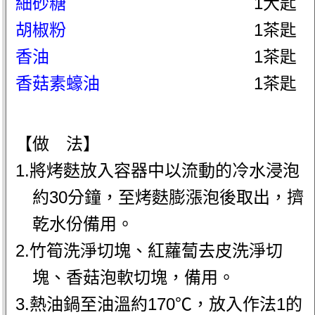
細砂糖
1大匙
胡椒粉
1茶匙
香油
1茶匙
香菇素蠔油
1茶匙
【做 法】
1.將烤麩放入容器中以流動的冷水浸泡
約30分鐘，至烤麩膨漲泡後取出，擠
乾水份備用。
2.竹筍洗淨切塊、紅蘿蔔去皮洗淨切
塊、香菇泡軟切塊，備用。
3.熱油鍋至油溫約170℃，放入作法1的