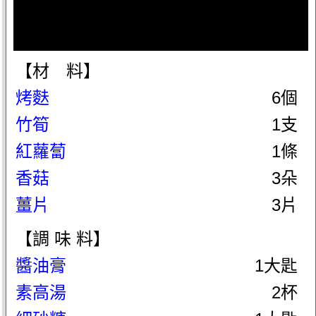
【材 料】
烤麩
6個
竹筍
1支
紅蘿蔔
1條
香菇
3朵
薑片
3片
【調 味 料】
醬油膏
1大匙
素高湯
2杯