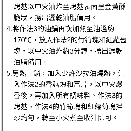
烤麩以中火油炸至烤麩表面呈金黃酥
脆狀，撈出瀝乾油脂備用。
4.將作法3的油鍋再次加熱至油溫約
170℃，放入作法2的竹筍塊和紅蘿蔔
塊，以中火油炸約3分鐘，撈出瀝乾
油脂備用。
5.另熱一鍋，加入少許沙拉油燒熱，先
入作法2的香菇塊和薑片，以中火爆
香後，再加入所有調味料、作法3的
烤麩、作法4的竹筍塊和紅蘿蔔塊拌
炒均勻，轉至小火煮至收汁即可。