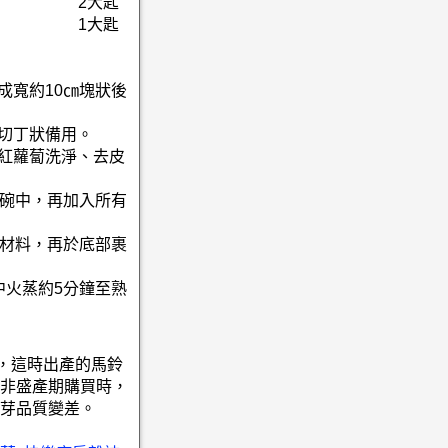
2大匙
1大匙
成寬約10㎝塊狀後
、切丁狀備用。
；紅蘿蔔洗淨、去皮
入碗中，再加入所有
的材料，再於底部裹
中火蒸約5分鐘至熟
月，這時出產的馬鈴
非盛產期購買時，
芽品質變差。