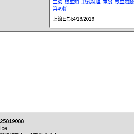
主菜
.
根莖類
.
中式料理
.
葷食
.
根莖類蔬
第49期
上線日期:
4/18/2016
25819088
ice