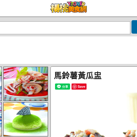
馬鈴薯黃瓜盅
Save