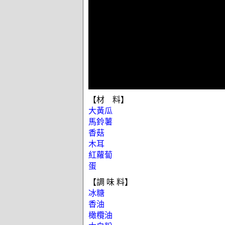
【材 料】
大黃瓜
馬鈴薯
香菇
木耳
紅蘿蔔
蛋
【調 味 料】
冰糖
香油
橄欖油