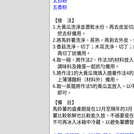
太白粉
五香粉
【做 法】
1.大黃瓜洗淨並瀝乾水份，再去皮並切
挖去籽備用。
2.將馬鈴薯洗淨、蒸熟，再剝去外皮
3.香菇洗淨、切丁；木耳洗淨、切丁
再切丁狀備用。
4.取一碗，將作法2、作法3的材料放
調味料及雞蛋一起抓勻備用。
5.將作法1的大黃瓜塊填入適量作法4
上薄薄麵粉（材料外）備用。
6.取一蒸籠將作法5的黃瓜盅放入，以
即可。
【備 註】
馬鈴薯的盛產期是在12月至隔年的3
薯比較新鮮也比較能久放，不過要是在
不可再冰入冰箱中冷藏，以避免薯體發