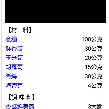
【材 料】
意麵
100公克
鮮香菇
30公克
玉米筍
20公克
胡蘿蔔
15公克
筍絲
30公克
海帶芽
4公克
【調 味 料】
香菇鮮美露
3大匙