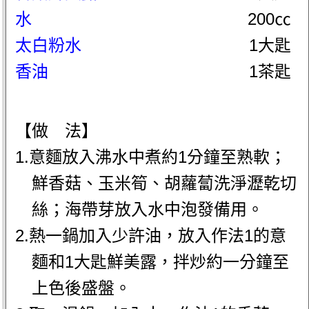
水
200㏄
太白粉水
1大匙
香油
1茶匙
【做 法】
1.意麵放入沸水中煮約1分鐘至熟軟；
鮮香菇、玉米筍、胡蘿蔔洗淨瀝乾切
絲；海帶芽放入水中泡發備用。
2.熱一鍋加入少許油，放入作法1的意
麵和1大匙鮮美露，拌炒約一分鐘至
上色後盛盤。