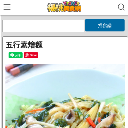
找食譜
五行素燴麵
Save