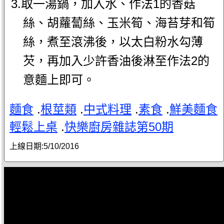
3.取一湯鍋，加入水、作法1的香菇
絲、胡蘿蔔絲、玉米筍、海苔芽和筍
絲，煮至滾沸後，以太白粉水勾薄
芡，再加入少許香油後淋至作法2的
意麵上即可。
麵食
.
根莖類
.
中式料理
.
素食
.
鮮美麵食
輕鬆上桌
.
快樂廚房雜誌第50期
上線日期:
5/10/2016