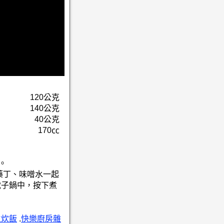
120公克
140公克
40公克
170㏄
。
藥丁、味噌水一起
電子鍋中，按下煮
生炊飯
.
快樂廚房雜