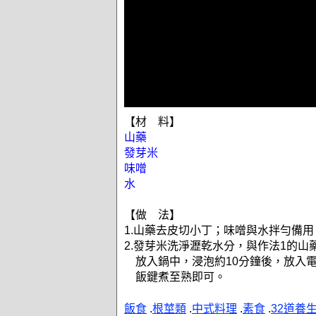
【材 料】
山藥
發芽米
味噌
水
【做 法】
1.山藥去皮切小丁；味噌與水拌勻備用
2.發芽米洗淨瀝乾水分，與作法1的山
放入鍋中，浸泡約10分鐘後，放入
飯鍵煮至熟即可。
飯食
.
根莖類
.
中式料理
.
素食
.
32道養