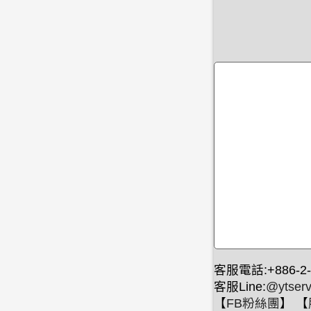
客服電話:+886-2-
客服Line:
@ytserv
【
FB粉絲團
】 【