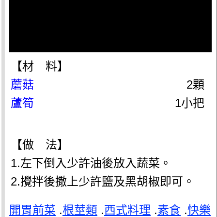
【材 料】
蘑菇
2顆
蘆筍
1小把
【做 法】
1.左下倒入少許油後放入蔬菜。
2.攪拌後撒上少許鹽及黑胡椒即可。
開胃前菜
.
根莖類
.
西式料理
.
素食
.
快樂