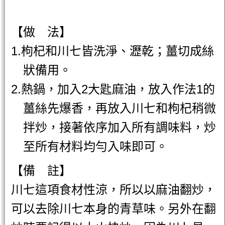
【做 法】
1.枸杞和川七皆洗淨、瀝乾；薑切成絲
狀備用。
2.熱鍋，加入2大匙麻油，放入作法1的
薑絲先爆香，再放入川七和枸杞稍微
拌炒，接著依序加入所有調味料，炒
至所有材料均勻入味即可。
【備 註】
川七這項食材性涼，所以以麻油翻炒，
可以去除川七本身的青草味。另外在翻