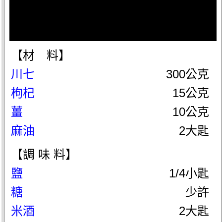
【材 料】
川七
300公克
枸杞
15公克
薑
10公克
麻油
2大匙
【調 味 料】
鹽
1/4小匙
糖
少許
米酒
2大匙