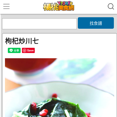
找食譜
枸杞炒川七
Save