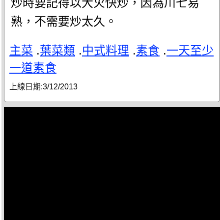
炒時要記得以大火快炒，因為川七易
熟，不需要炒太久。
主菜
.
葉菜類
.
中式料理
.
素食
.
一天至少
一道素食
上線日期:
3/12/2013