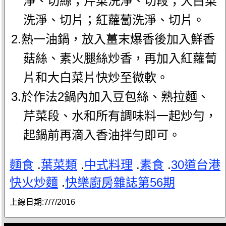
淨、切絲；芹菜洗淨、切段；大白菜
洗淨、切片；紅蘿蔔洗淨、切片。
2.熱一油鍋，放入薑末爆香後加入鮮香
菇絲、素火腿絲炒香，再加入紅蘿蔔
片和大白菜片快炒至微軟。
3.於作法2鍋內加入豆包絲、熟拉麵、
芹菜段、水和所有調味料一起炒勻，
起鍋前再滴入香油拌勻即可。
麵食
.
葉菜類
.
中式料理
.
素食
.
30道台港
快火炒麵
.
快樂廚房雜誌第56期
上線日期:
7/7/2016