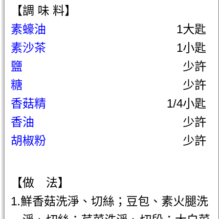
【調 味 料】
素蠔油
1大匙
素沙茶
1小匙
鹽
少許
糖
少許
香菇精
1/4小匙
香油
少許
胡椒粉
少許
【做 法】
1.鮮香菇洗淨、切絲；豆包、素火腿洗