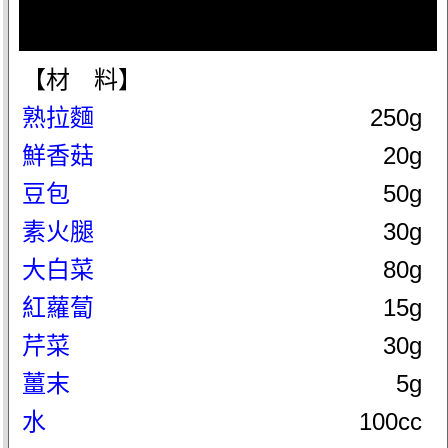
【材 料】
熟拉麵
250g
鮮香菇
20g
豆包
50g
素火腿
30g
大白菜
80g
紅蘿蔔
15g
芹菜
30g
薑末
5g
水
100cc