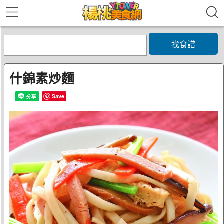
找食譜
什錦素炒麵
Save