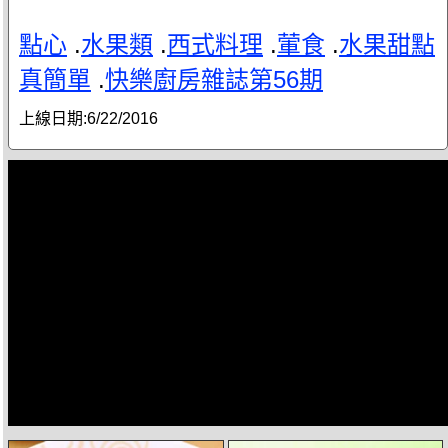
點心
.
水果類
.
西式料理
.
葷食
.
水果甜點
真簡單
.
快樂廚房雜誌第56期
上線日期:
6/22/2016