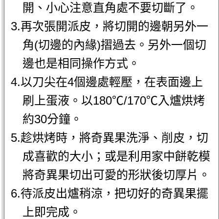
開、小心注意直角處不要切斷了。
3.再次張開派皮，將切開的邊朝另外一
角(切邊的內緣)摺過去。另外一個切
邊也是相同操作方式。
4.以刀尖在4個邊處輕壓，在表面邊上
刷上蛋液。以180℃/170℃入爐烘烤
約30分鐘。
5.趁烘烤時，將奇異果洗淨、削皮，切
成喜歡的大小；或是利用家中餅乾模
將奇異果切出可愛的形狀後切厚片。
6.待派皮出爐稍涼，把切好的奇異果擺
上即完成。