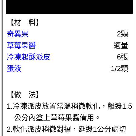
【材 料】
奇異果
2顆
草莓果醬
適量
冷凍起酥派皮
6張
蛋液
1/2顆
【做 法】
1.冷凍派皮放置常溫稍微軟化，離邊1.5
公分內塗上草莓果醬備用。
2.軟化派皮稍微對摺，延邊1公分處切