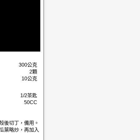
300公克
2顆
10公克
1/2茶匙
50CC
去殼後切丁，備用。
地瓜葉略炒，再加入