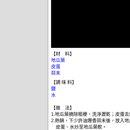
【材 料】
地瓜葉
皮蛋
蒜末
【調 味 料】
鹽
水
【做 法】
1.地瓜葉摘除粗梗，洗淨瀝乾；皮蛋
2.熱鍋，下少許油爆香蒜末後，放入
皮蛋、水炒至地瓜葉軟。