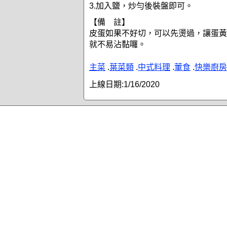
3.加入鹽，炒勻後裝盤即可。
【備 註】
皮蛋如果不好切，可以先燙過，讓蛋黃
就不易沾黏囉。
主菜
.
葉菜類
.
中式料理
.
葷食
.
快樂廚房
上線日期:
1/16/2020