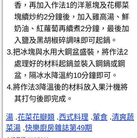
香，再加入作法1的洋蔥塊及花椰菜
塊續炒約2分鐘後，加入雞高湯、鮮
奶油、紅蘿蔔再續煮2分鐘，最後加
入鹽及黑胡椒碎調味即可起鍋。
3.把冰塊與水用大鋼盆盛裝，將作法2
處理好的材料起鍋並裝入鋼鍋或鋼
盆，隔冰水降溫約10分鐘即可。
4.將作法3降溫後的材料放入果汁機將
其打勻後即完成。
湯
.
花菜花瓣類
.
西式料理
.
葷食
.
清爽蔬
菜湯
.
快樂廚房雜誌第49期