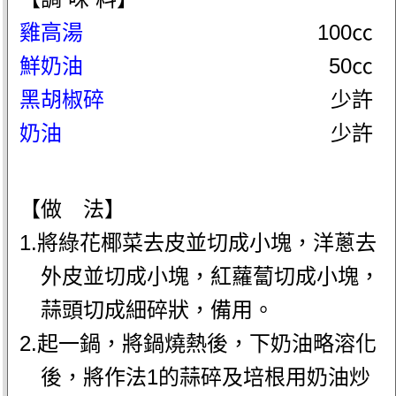
雞高湯
100㏄
鮮奶油
50㏄
黑胡椒碎
少許
奶油
少許
【做 法】
1.將綠花椰菜去皮並切成小塊，洋蔥去
外皮並切成小塊，紅蘿蔔切成小塊，
蒜頭切成細碎狀，備用。
2.起一鍋，將鍋燒熱後，下奶油略溶化
後，將作法1的蒜碎及培根用奶油炒