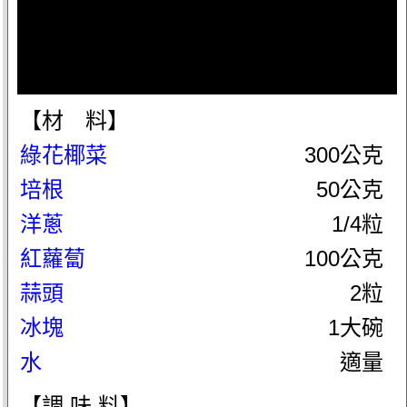
【材 料】
綠花椰菜
300公克
培根
50公克
洋蔥
1/4粒
紅蘿蔔
100公克
蒜頭
2粒
冰塊
1大碗
水
適量
【調 味 料】