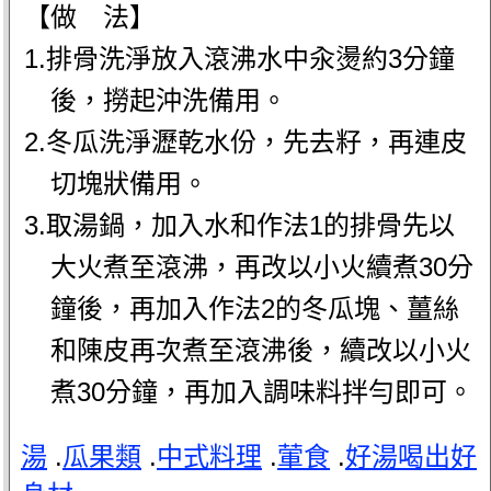
【做 法】
1.排骨洗淨放入滾沸水中汆燙約3分鐘
後，撈起沖洗備用。
2.冬瓜洗淨瀝乾水份，先去籽，再連皮
切塊狀備用。
3.取湯鍋，加入水和作法1的排骨先以
大火煮至滾沸，再改以小火續煮30分
鐘後，再加入作法2的冬瓜塊、薑絲
和陳皮再次煮至滾沸後，續改以小火
煮30分鐘，再加入調味料拌勻即可。
湯
.
瓜果類
.
中式料理
.
葷食
.
好湯喝出好