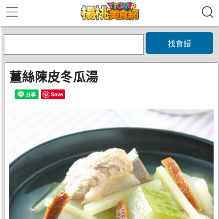
找食譜
薑絲陳皮冬瓜湯
Save