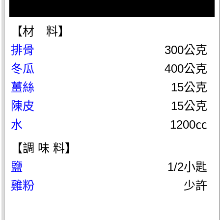
【材 料】
排骨
300公克
冬瓜
400公克
薑絲
15公克
陳皮
15公克
水
1200㏄
【調 味 料】
鹽
1/2小匙
雞粉
少許