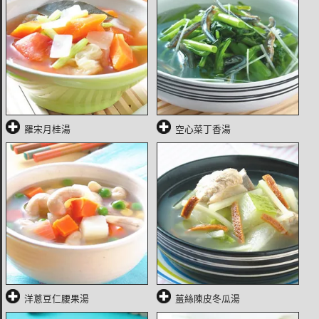
羅宋月桂湯
空心菜丁香湯
洋蔥豆仁腰果湯
薑絲陳皮冬瓜湯