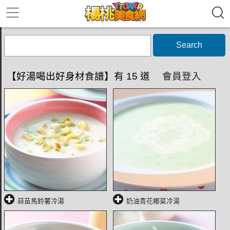
Search
【好湯喝出好身材食譜】有 15 道
會員登入
蒜苗馬鈴薯冷湯
奶油青花椰菜冷湯