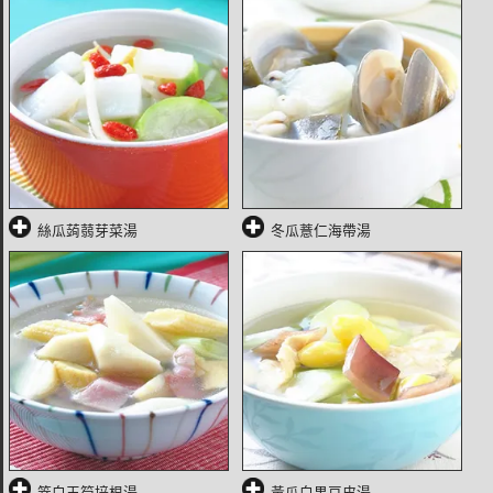
絲瓜蒟蒻芽菜湯
冬瓜薏仁海帶湯
筊白玉筍培根湯
黃瓜白果豆皮湯