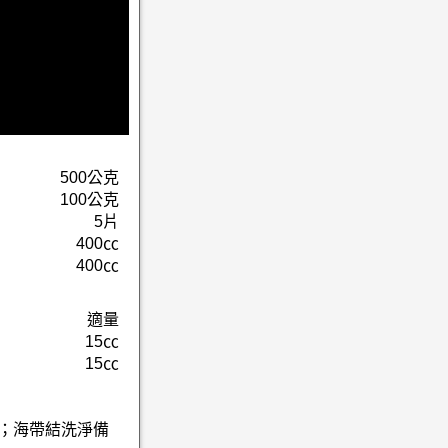
500公克
100公克
5片
400㏄
400㏄
適量
15㏄
15㏄
丁；海帶結洗淨備