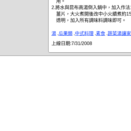
用。
2.將水與昆布高湯倒入鍋中，加入作法
薑片，大火煮開後改中小火續煮約1
透明，加入所有調味料調味即可。
湯
.
瓜果類
.
中式料理
.
素食
.
蔬菜湯讓家
上線日期:
7/31/2008