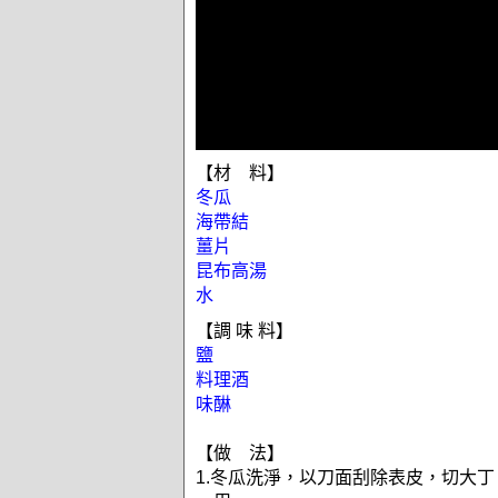
【材 料】
冬瓜
海帶結
薑片
昆布高湯
水
【調 味 料】
鹽
料理酒
味醂
【做 法】
1.冬瓜洗淨，以刀面刮除表皮，切大