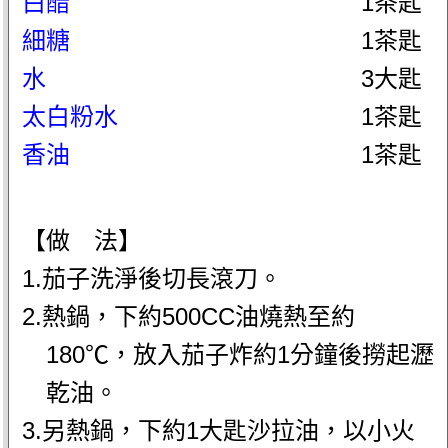
白醋
1茶匙
細糖
1茶匙
水
3大匙
太白粉水
1茶匙
香油
1茶匙
【做 法】
1.茄子洗淨後切長滾刀。
2.熱鍋，下約500CC油燒熱至約
180℃，放入茄子炸約1分鐘後撈起瀝
乾油。
3.另熱鍋，下約1大匙沙拉油，以小火