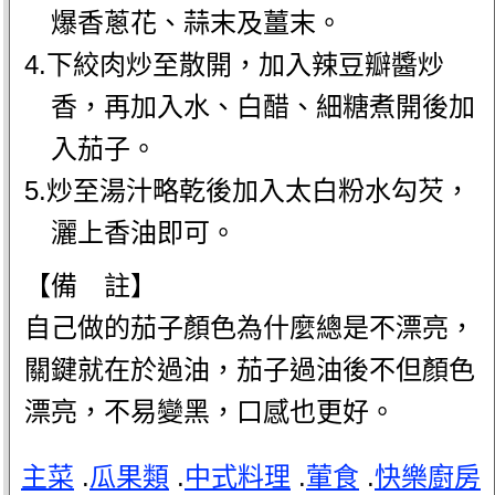
爆香蔥花、蒜末及薑末。
4.下絞肉炒至散開，加入辣豆瓣醬炒
香，再加入水、白醋、細糖煮開後加
入茄子。
5.炒至湯汁略乾後加入太白粉水勾芡，
灑上香油即可。
【備 註】
自己做的茄子顏色為什麼總是不漂亮，
關鍵就在於過油，茄子過油後不但顏色
漂亮，不易變黑，口感也更好。
主菜
.
瓜果類
.
中式料理
.
葷食
.
快樂廚房