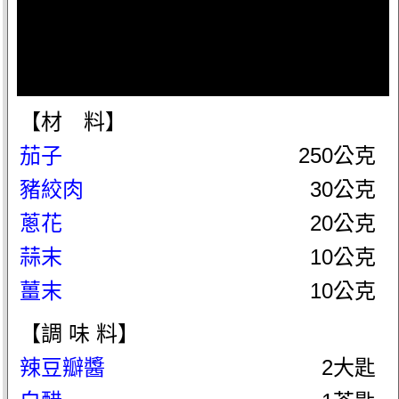
【材 料】
茄子
250公克
豬絞肉
30公克
蔥花
20公克
蒜末
10公克
薑末
10公克
【調 味 料】
辣豆瓣醬
2大匙