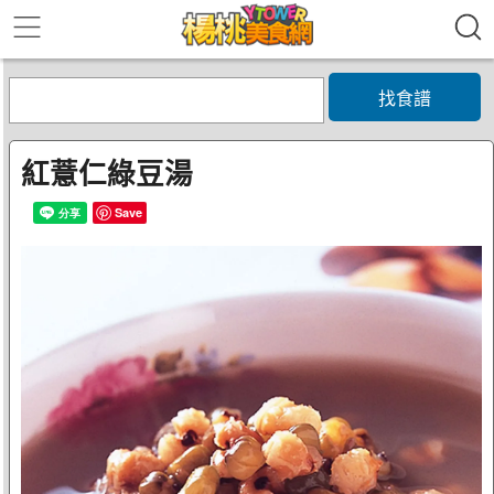
找食譜
紅薏仁綠豆湯
Save