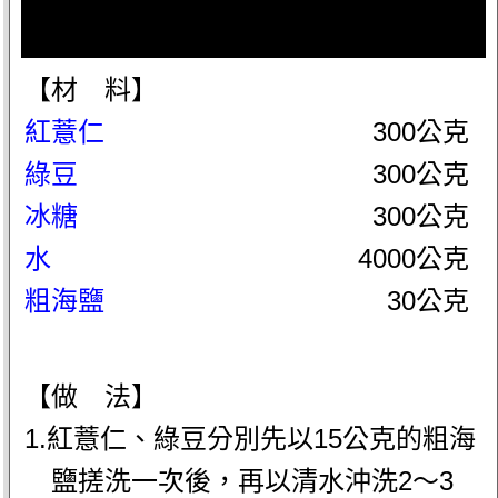
【材 料】
紅薏仁
300公克
綠豆
300公克
冰糖
300公克
水
4000公克
粗海鹽
30公克
【做 法】
1.紅薏仁、綠豆分別先以15公克的粗海
鹽搓洗一次後，再以清水沖洗2～3