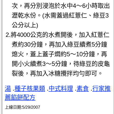
次，再分別浸泡於水中4～6小時取出
瀝乾水份。(水需蓋過紅薏仁、綠豆3
公分以上)
2.將4000公克的水煮開後，加入紅薏仁
煮約30分鐘，再加入綠豆續煮5分鐘
熄火，蓋上蓋子燜約5～10分鐘，再
開小火續煮3～5分鐘，待綠豆的皮龜
裂後，再加入冰糖攪拌均勻即可。
湯
.
種子核果類
.
中式料理
.
素食
.
行家推
薦餡餅配方
上線日期:
5/29/2007