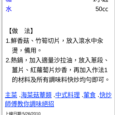
水
50㏄
【做 法】
1.鮮香菇、竹筍切片，放入滾水中汆
燙，備用。
2.熱鍋，加入適量沙拉油，放入蔥段、
薑片、紅蘿蔔片炒香，再加入作法1
的材料及所有調味料快炒均勻即可。
主菜
.
海菜菇蕈類
.
中式料理
.
葷食
.
快炒
師傅教你調味絕招
上線日期:
5/26/2010