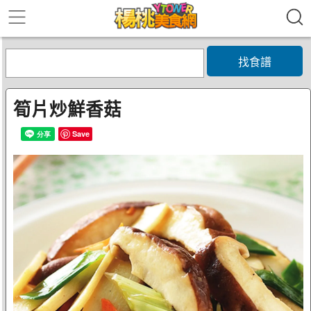
找食譜
筍片炒鮮香菇
Save