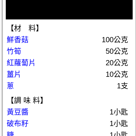
【材 料】
鮮香菇
100公克
竹筍
50公克
紅蘿蔔片
20公克
薑片
10公克
蔥
1支
【調 味 料】
黃豆醬
1小匙
破布籽
1小匙
糖
1小匙