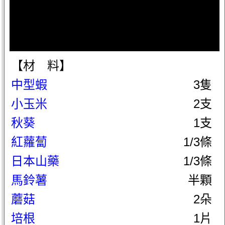
【材 料】
中型蝦
3隻
小玉米
2支
秋葵
1支
紅蘿蔔
1/3條
日本山藥
1/3條
馬鈴薯
半顆
蘑菇
2朵
培根
1片