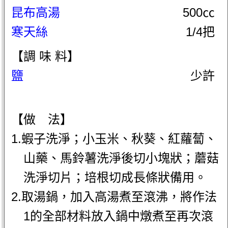
昆布高湯
500㏄
寒天絲
1/4把
【調 味 料】
鹽
少許
【做 法】
1.蝦子洗淨；小玉米、秋葵、紅蘿蔔、
山藥、馬鈴薯洗淨後切小塊狀；蘑菇
洗淨切片；培根切成長條狀備用。
2.取湯鍋，加入高湯煮至滾沸，將作法
1的全部材料放入鍋中燉煮至再次滾