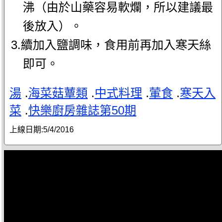
沸（由於山藥容易軟爛，所以建議最
後放入）。
3.續加入鹽調味，食用前再加入寒天絲
即可。
湯
.
海菜菇蕈類
.
中式料理
.
葷食
.
寒天入
菜
.
快樂廚房雜誌第50期
上線日期:
5/4/2016