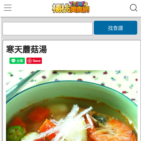
找食譜
寒天蘑菇湯
Save