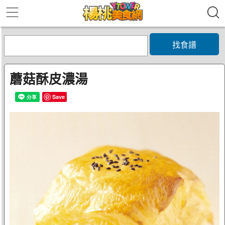
找食譜
蘑菇酥皮濃湯
Save