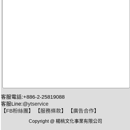
客服電話:+886-2-25819088
客服Line:
@ytservice
【
FB粉絲團
】 【
服務條款
】 【
廣告合作
】
Copyright @ 楊桃文化事業有限公司