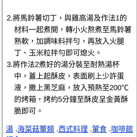
2.將馬鈴薯切丁，與雞高湯及作法1的
材料一起煮開，轉小火熬煮至馬鈴薯
熟軟，加調味料拌勻，再放入火腿
丁、玉米粒拌勻即可熄火。
3.將作法2煮好的湯分裝至耐熱湯杯
中，蓋上起酥皮，表面刷上少許蛋
液，撒上黑芝麻，放入預熱至200℃
的烤箱，烤約5分鐘至酥皮呈金黃酥
脆即可。
湯
.
海菜菇蕈類
.
西式料理
.
葷食
.
咖啡館