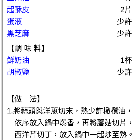
起酥皮
2片
蛋液
少許
黑芝麻
少許
【調 味 料】
鮮奶油
1杯
胡椒鹽
少許
【做 法】
1.將蒜頭與洋蔥切末，熱少許橄欖油，
依序放入鍋中爆香，再將蘑菇切片，
西洋芹切丁，放入鍋中一起炒至熟。