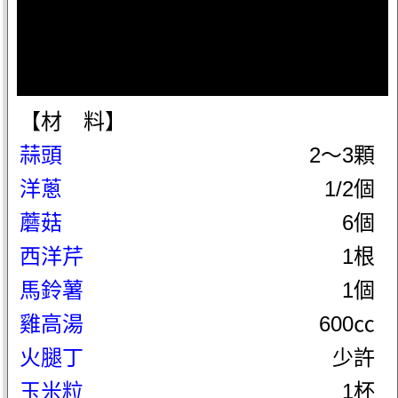
【材 料】
蒜頭
2～3顆
洋蔥
1/2個
蘑菇
6個
西洋芹
1根
馬鈴薯
1個
雞高湯
600㏄
火腿丁
少許
玉米粒
1杯