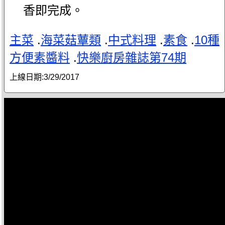
香即完成。
主菜
.
海菜菇蕈類
.
中式料理
.
素食
.
10種
方便素醬料
.
快樂廚房雜誌第74期
上線日期:
3/29/2017