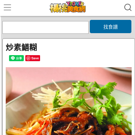
找食譜
炒素鱔糊
Save