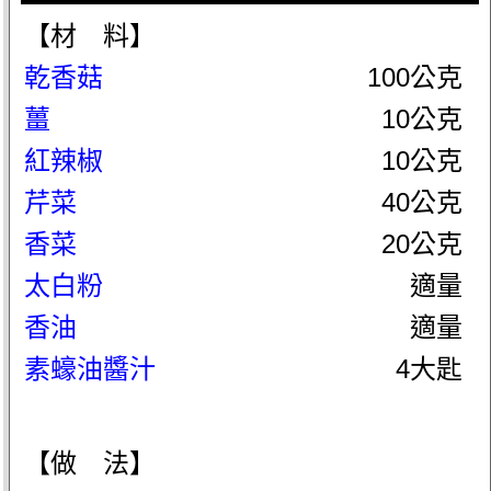
【材 料】
乾香菇
100公克
薑
10公克
紅辣椒
10公克
芹菜
40公克
香菜
20公克
太白粉
適量
香油
適量
素蠔油醬汁
4大匙
【做 法】