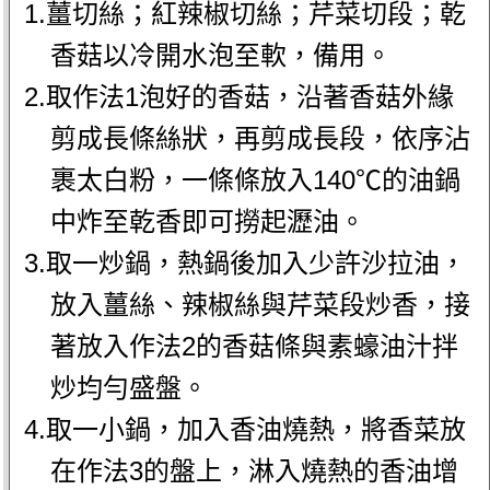
1.薑切絲；紅辣椒切絲；芹菜切段；乾
香菇以冷開水泡至軟，備用。
2.取作法1泡好的香菇，沿著香菇外緣
剪成長條絲狀，再剪成長段，依序沾
裹太白粉，一條條放入140℃的油鍋
中炸至乾香即可撈起瀝油。
3.取一炒鍋，熱鍋後加入少許沙拉油，
放入薑絲、辣椒絲與芹菜段炒香，接
著放入作法2的香菇條與素蠔油汁拌
炒均勻盛盤。
4.取一小鍋，加入香油燒熱，將香菜放
在作法3的盤上，淋入燒熱的香油增