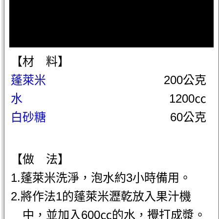
【材 料】
蓬萊米
200公克
水
1200㏄
白砂糖
60公克
【做 法】
1.蓬萊米洗淨，泡水約3小時備用。
2.將作法1的蓬萊米瀝乾放入果汁機
中，並加入600㏄的水，攪打成漿。