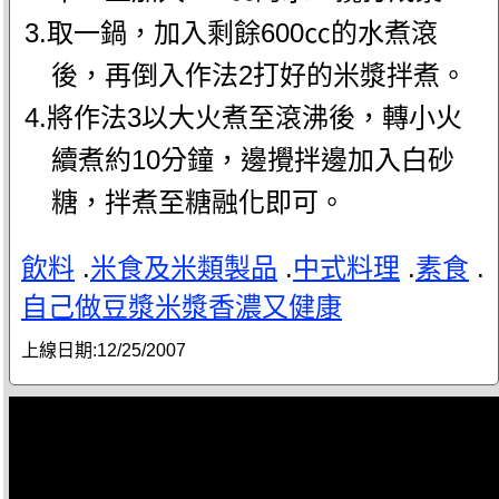
3.取一鍋，加入剩餘600㏄的水煮滾
後，再倒入作法2打好的米漿拌煮。
4.將作法3以大火煮至滾沸後，轉小火
續煮約10分鐘，邊攪拌邊加入白砂
糖，拌煮至糖融化即可。
飲料
.
米食及米類製品
.
中式料理
.
素食
.
自己做豆漿米漿香濃又健康
上線日期:
12/25/2007