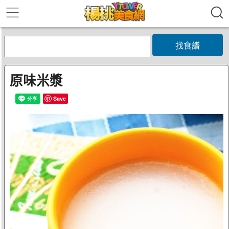
找食譜
原味米漿
Save