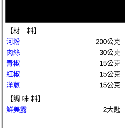
【材 料】
河粉
200公克
肉絲
30公克
青椒
15公克
紅椒
15公克
洋蔥
15公克
【調 味 料】
鮮美露
2大匙