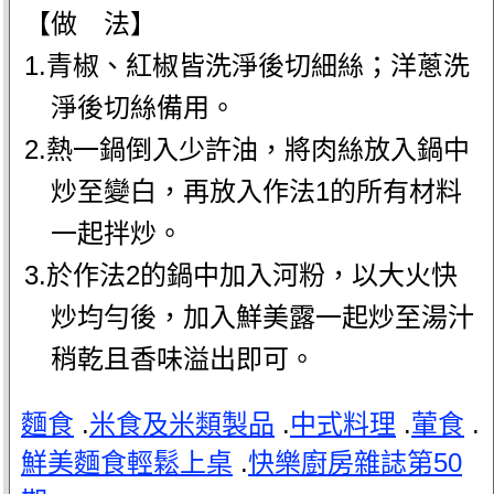
【做 法】
1.青椒、紅椒皆洗淨後切細絲；洋蔥洗
淨後切絲備用。
2.熱一鍋倒入少許油，將肉絲放入鍋中
炒至變白，再放入作法1的所有材料
一起拌炒。
3.於作法2的鍋中加入河粉，以大火快
炒均勻後，加入鮮美露一起炒至湯汁
稍乾且香味溢出即可。
麵食
.
米食及米類製品
.
中式料理
.
葷食
.
鮮美麵食輕鬆上桌
.
快樂廚房雜誌第50