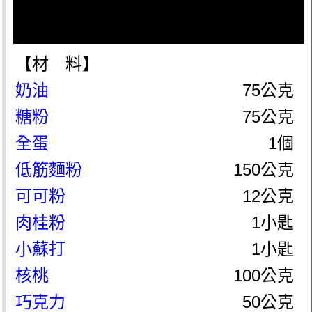
【材 料】
奶油
75公克
糖粉
75公克
全蛋
1個
低筋麵粉
150公克
可可粉
12公克
肉桂粉
1小匙
小蘇打
1小匙
核桃
100公克
巧克力
50公克