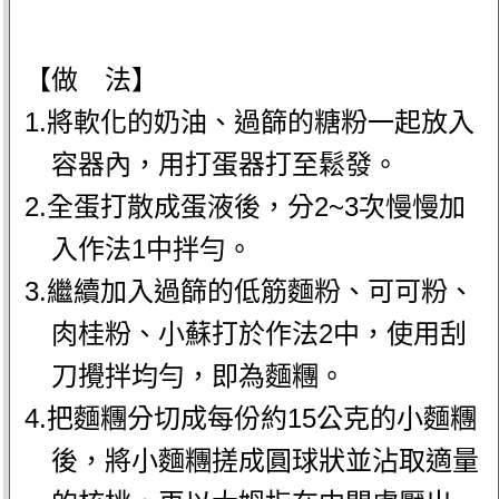
【做 法】
1.將軟化的奶油、過篩的糖粉一起放入
容器內，用打蛋器打至鬆發。
2.全蛋打散成蛋液後，分2~3次慢慢加
入作法1中拌勻。
3.繼續加入過篩的低筋麵粉、可可粉、
肉桂粉、小蘇打於作法2中，使用刮
刀攪拌均勻，即為麵糰。
4.把麵糰分切成每份約15公克的小麵糰
後，將小麵糰搓成圓球狀並沾取適量