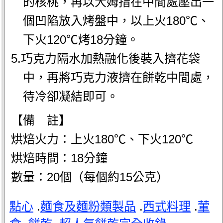
的核桃，再以大姆指在中間處壓出一
個凹陷放入烤盤中，以上火180℃、
下火120℃烤18分鐘。
5.巧克力隔水加熱融化後裝入擠花袋
中，再將巧克力液擠在餅乾中間處，
待冷卻凝結即可。
【備 註】
烘焙火力：上火180℃、下火120℃
烘焙時間：18分鐘
數量：20個（每個約15公克）
點心
.
麵食及麵粉類製品
.
西式料理
.
葷