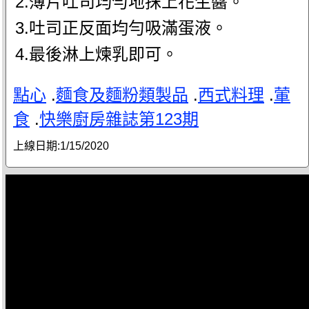
2.薄片吐司均勻地抹上花生醬。
3.吐司正反面均勻吸滿蛋液。
4.最後淋上煉乳即可。
點心
.
麵食及麵粉類製品
.
西式料理
.
葷
食
.
快樂廚房雜誌第123期
上線日期:
1/15/2020