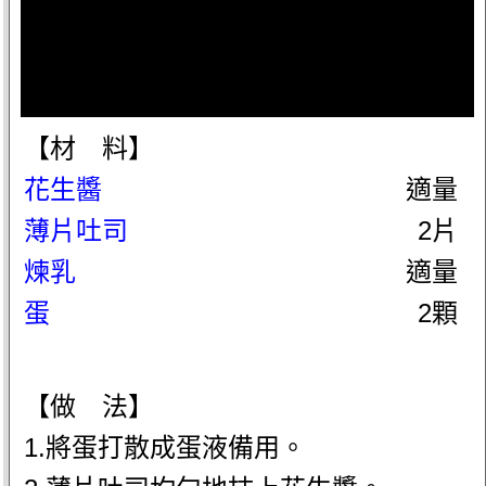
【材 料】
花生醬
適量
薄片吐司
2片
煉乳
適量
蛋
2顆
【做 法】
1.將蛋打散成蛋液備用。