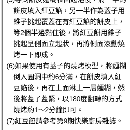
餅皮填入紅豆餡，另一半作為蓋子用
錐子挑起覆蓋在有紅豆餡的餅皮上，
等2個半邊黏住後，將紅豆餅用錐子
挑起呈側面立起狀，再將側面滾動燒
烤一下即成。
(6)如果使用有蓋子的燒烤模型，將麵糊
倒入圓洞中約6分滿，在餅皮填入紅
豆餡後，再在上面淋上一層麵糊，然
後將蓋子蓋緊，以180度翻轉的方式
燒烤約1〜2分鐘即可。
(7)紅豆餡請參考第9期快樂廚房雜誌。