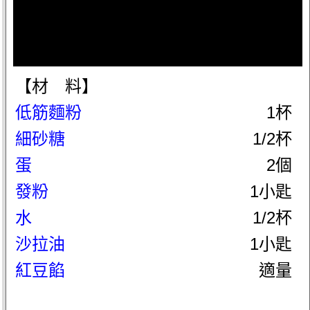
【材 料】
低筋麵粉
1杯
細砂糖
1/2杯
蛋
2個
發粉
1小匙
水
1/2杯
沙拉油
1小匙
紅豆餡
適量