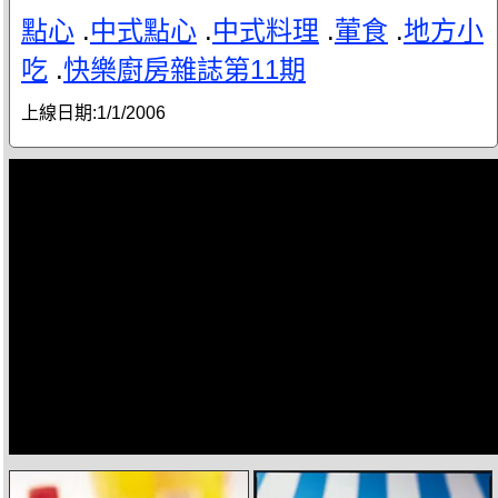
點心
.
中式點心
.
中式料理
.
葷食
.
地方小
吃
.
快樂廚房雜誌第11期
上線日期:
1/1/2006