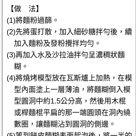
【做 法】
(1)將麵粉過篩。
(2)先將蛋打散，加入細砂糖拌勻後，續
加入麵粉及發粉攪拌均勻。
(3)再加入水及沙拉油拌勻呈濃稠狀麵
糊。
(4)將燒烤模型放在瓦斯爐上加熱，在模
型內面塗上一層薄油，將麵糊倒入模
型圓洞中約1.5公分高，然後用木棍
或桿麵棍平扁的那一端圓頭在洞內繞
數圈，讓麵糊沾到圓洞的側邊。
(5)等到餅皮麵糊表面起泡後，將一半的