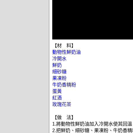
【材 料】
動物性鮮奶油
冷開水
鮮奶
細砂糖
果凍粉
牛奶香精粉
蛋黃
紅酒
玫瑰花茶
【做 法】
1.將動物性鮮奶油加入冷開水使其回溫
2.把鮮奶、細砂糖、果凍粉、牛奶香