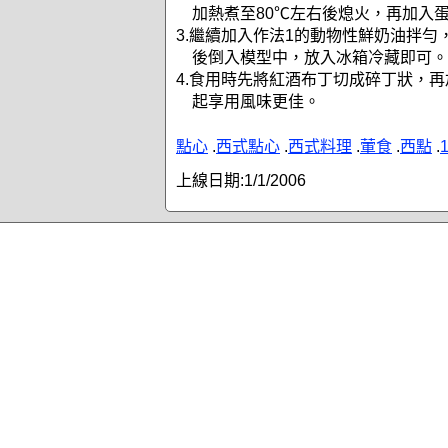
加熱煮至80℃左右後熄火，再加入
3.繼續加入作法1的動物性鮮奶油拌勻
後倒入模型中，放入冰箱冷藏即可。
4.食用時先將紅酒布丁切成碎丁狀，
起享用風味更佳。
點心
.
西式點心
.
西式料理
.
葷食
.
西點
.
上線日期:
1/1/2006