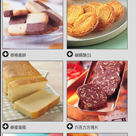
棋格脆餅
蝴蝶酥(1)
蜂蜜蛋糕
巧克力方塊片