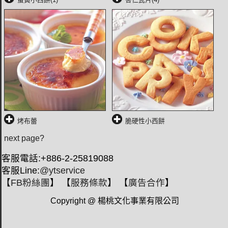
烤布蕾
脆硬性小西餅
next page?
客服電話:+886-2-25819088
客服Line:
@ytservice
【
FB粉絲團
】 【
服務條款
】 【
廣告合作
】
Copyright @ 楊桃文化事業有限公司