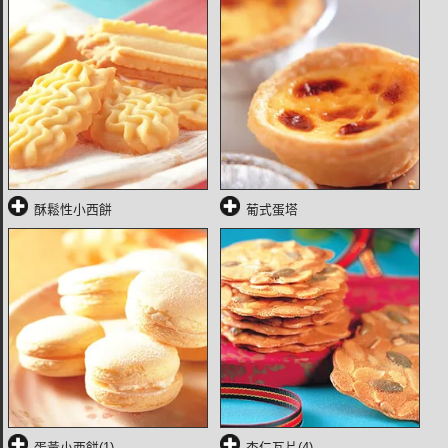
酥鬆性小西餅
葡式蛋塔
蛋黃小西餅(1)
杏仁瓦片(4)