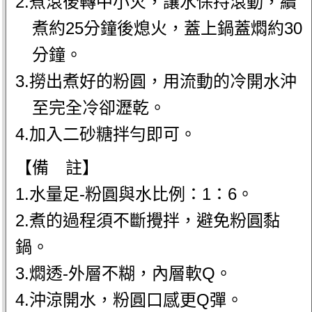
2.煮滾後轉中小火，讓水保持滾動，續
煮約25分鐘後熄火，蓋上鍋蓋燜約30
分鐘。
3.撈出煮好的粉圓，用流動的冷開水沖
至完全冷卻瀝乾。
4.加入二砂糖拌勻即可。
【備 註】
1.水量足-粉圓與水比例：1：6。
2.煮的過程須不斷攪拌，避免粉圓黏
鍋。
3.燜透-外層不糊，內層軟Q。
4.沖涼開水，粉圓口感更Q彈。