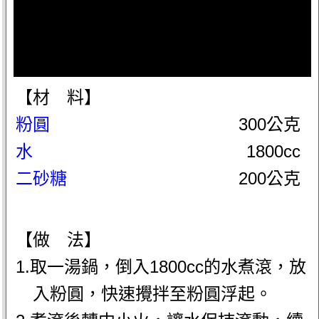
【材 料】
粉圓
300公克
水
1800cc
二砂糖
200公克
【做 法】
1.取一湯鍋，倒入1800cc的水煮滾，放
入粉圓，快速攪拌至粉圓浮起。