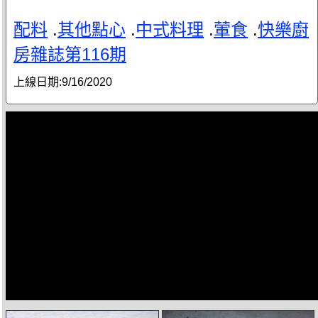
配料
.
其他點心
.
中式料理
.
葷食
.
快樂廚
房雜誌第116期
上線日期:
9/16/2020