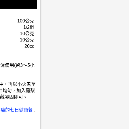
100公克
1/2個
10公克
10公克
20cc
濾備用(留3～5小
法1中，再以小火煮至
拌均勻，加入鳳梨
藏凝固即可。
享瘦的七日健康餐
.