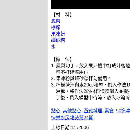
【材 料】
鳳梨
檸檬
果凍粉
細砂糖
水
【做 法】
1. 鳳梨切丁，放入果汁機中打成汁後過
塊不打碎備用)。
2. 果凍粉與細砂糖拌勻備用。
3. 檸檬擠汁與水20cc和勻，倒入作
沸騰，將作法2的材料慢慢倒入並攪
丁後，倒入模型中待涼，放入冰箱冷
點心
.
其他點心
.
西式料理
.
素食
.
50道
快樂廚房雜誌第24期
上線日期:
1/1/2006