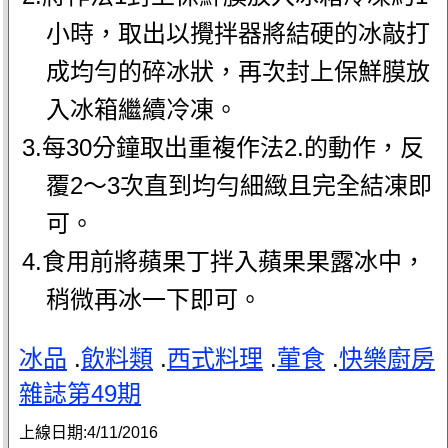
小時，取出以攪拌器將結硬的冰敲打
成均勻的碎冰狀，再次封上保鮮膜放
入冰箱繼續冷凍。
3.每30分鐘取出重複作法2.的動作，反
覆2～3次直到均勻細緻且完全結凍即
可。
4.食用前將蘋果丁拌入蘋果果露冰中，
稍微再冰一下即可。
冰品
.
飲料類
.
西式料理
.
葷食
.
快樂廚房
雜誌第49期
上線日期:
4/11/2016