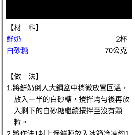
【材 料】
鮮奶
2杯
白砂糖
70公克
【做 法】
1.將鮮奶倒入大鋼盆中稍微放置回溫，
放入一半的白砂糖，攪拌均勻後再放
入剩下的白砂糖繼續攪拌至沒有顆
粒。
2.將作法1封上保鮮膜放入冰箱冷凍約1